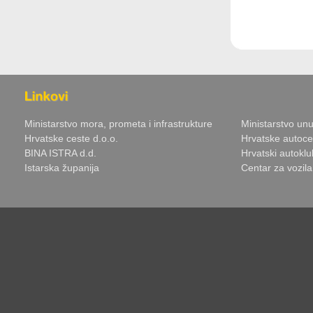
Ministarstvo mora, prometa i infrastrukture
Ministarstvo unu
Hrvatske ceste d.o.o.
Hrvatske autoce
BINA ISTRA d.d.
Hrvatski autoklu
Istarska županija
Centar za vozil